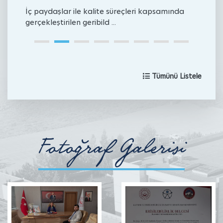
İç paydaşlar ile kalite süreçleri kapsamında
D
gerçekleştirilen geribild ...
f
Tümünü Listele
Fotoğraf Galerisi